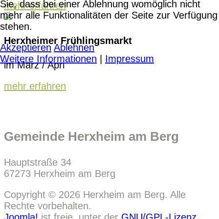
Sie, dass bei einer Ablehnung womöglich nicht
mehr erfahren
mehr alle Funktionalitäten der Seite zur Verfügung
stehen.
Herxheimer Frühlingsmarkt
Akzeptieren
Ablehnen
Weitere Informationen
|
Impressum
im März / Apri
mehr erfahren
Gemeinde Herxheim am Berg
Hauptstraße 34
67273 Herxheim am Berg
Copyright © 2026 Herxheim am Berg. Alle
Rechte vorbehalten.
Joomla!
ist freie, unter der
GNU/GPL-Lizenz