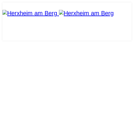
HERXHEIM AM BERG
WIR LIEBEN DORF. WIR LEBEN
DORF.