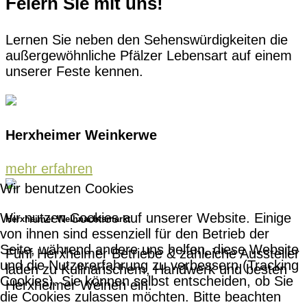
Feiern Sie mit uns!
Lernen Sie neben den Sehenswürdigkeiten die
außergewöhnliche Pfälzer Lebensart auf einem
unserer Feste kennen.
Herxheimer Weinkerwe
mehr erfahren
Wir benutzen Cookies
Wir nutzen Cookies auf unserer Website. Einige
Herxheimer Weihnachtsmarkt
von ihnen sind essenziell für den Betrieb der
Seite, während andere uns helfen, diese Website
Fünf Herxheimer Betriebe & zahleiche Aussteller
und die Nutzererfahrung zu verbessern (Tracking
laden zu Kulinarischem, Handwerk und besten
Cookies). Sie können selbst entscheiden, ob Sie
Herxheimer Weinen ein.
die Cookies zulassen möchten. Bitte beachten