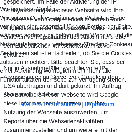
gespeichert. Im Falle der Aktivierung der IP-
Wir benutzen Cookies
Anonymisierung auf dieser Webseite wird Ihre
Wir nutzen Cookies auf unserer Website. Einige
IP-Adresse von Google jedoch innerhalb von
von ihnen sind essenziell für den Betrieb der Seite
Mitgliedstaaten der Europäischen Union oder in
während andere uns helfen, diese Website und di
anderen Vertragsstaaten des Abkommens über
Nutzererfahrung zu verbessern (Tracking Cookies)
den Europäischen Wirtschaftsraum zuvor
Sie können selbst entscheiden, ob Sie die Cookies
gekürzt.
zulassen möchten. Bitte beachten Sie, dass bei
Nur in Ausnahmefällen wird die volle IP-
einer Ablehnung womöglich nicht mehr alle
Adresse an einen Server von Google in den
Funktionalitäten der Seite zur Verfügung stehen.
USA übertragen und dort gekürzt. Im Auftrag
des Betreibers dieser Webseite wird Google
Akzeptieren
Ablehnen
diese Informationen benutzen, um Ihre
Weitere Informationen
|
Impressum
Nutzung der Webseite auszuwerten, um
Reports über die Webseitenaktivitäten
zusammenzustellen und um weitere mit der