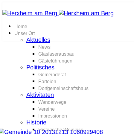
Home
Unser Ort
Aktuelles
News
Glasfaserausbau
H
Gästeführungen
Politisches
Gemeinderat
Parteien
Dorfgemeinschaftshaus
Aktivitäten
WIR L
Wanderwege
Vereine
Impressionen
Historie
Historische Weinlese