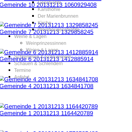
Geschichte
Gemeinde 10 20131213 1060929408
Karsthöhle
Der Marienbrunnen
Kirche
Weinbaugeschichte
Gemeinde 7 20131213 1329858245
Weine & Lagen
Weinprinzessinnen
Weine & Lagen
Schlemmen & Schlummern
Gemeinde 6 20131213 1412885914
Schauen & Schlendern
Termine
Anfahrt
Gemeinde 4 20131213 1634841708
Gemeinde 1 20131213 1164420789