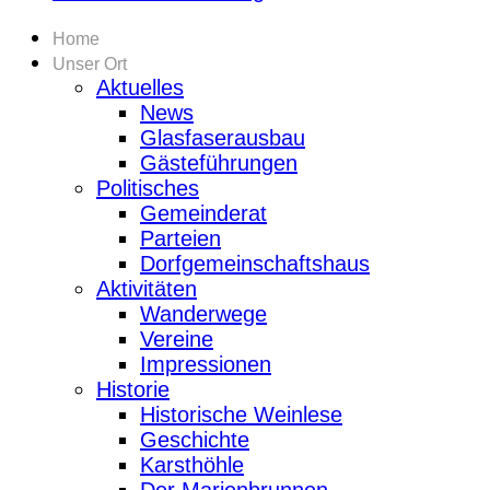
Home
Unser Ort
Aktuelles
News
Glasfaserausbau
Gästeführungen
Politisches
Gemeinderat
Parteien
Dorfgemeinschaftshaus
Aktivitäten
Wanderwege
Vereine
Impressionen
Historie
Historische Weinlese
Geschichte
Karsthöhle
Der Marienbrunnen