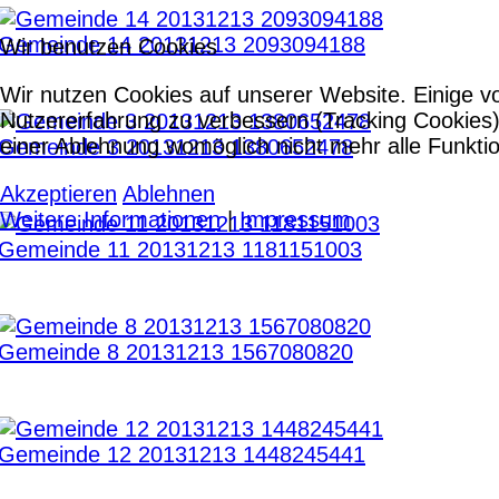
Gemeinde 14 20131213 2093094188
Wir benutzen Cookies
Wir nutzen Cookies auf unserer Website. Einige vo
Nutzererfahrung zu verbessern (Tracking Cookies)
einer Ablehnung womöglich nicht mehr alle Funktio
Gemeinde 3 20131213 1380652478
Akzeptieren
Ablehnen
Weitere Informationen
|
Impressum
Gemeinde 11 20131213 1181151003
Gemeinde 8 20131213 1567080820
Gemeinde 12 20131213 1448245441